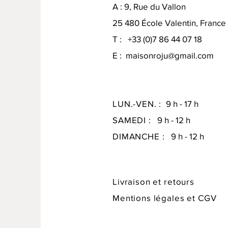
A : 9, Rue du Vallon
25 480 École Valentin, France
T : +33 (0)7 86 44 07 18
E :
maisonroju@gmail.com
LUN.-VEN. :
9 h - 17 h
SAMEDI :
9 h - 12 h
DIMANCHE :
9 h - 12 h
Livraison et retours
Mentions légales
et CGV