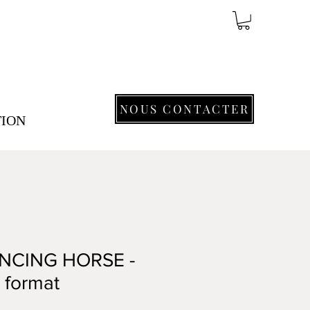
NOUS CONTACTER
TION
NCING HORSE -
t format