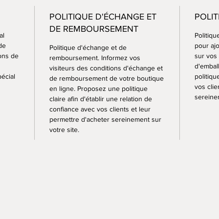
afin qu
POLITIQUE D'ÉCHANGE ET
POLIT
marron 
DE REMBOURSEMENT
al
Politiqu
Dimens
de
pour aj
Politique d'échange et de
L.200c
ions de
sur vos
remboursement. Informez vos
d'embal
Poids: 
visiteurs des conditions d'échange et
pécial
politiqu
de remboursement de votre boutique
vos clie
en ligne. Proposez une politique
sereinem
claire afin d'établir une relation de
confiance avec vos clients et leur
permettre d'acheter sereinement sur
votre site.