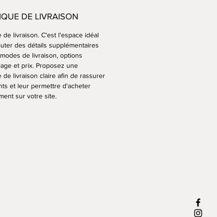
'elle s'oxyde et crée une patine
IQUE DE LIVRAISON
au fil du temps.
e de livraison. C'est l'espace idéal
ions: H.250cm x L.100cm x
outer des détails supplémentaires
m
 modes de livraison, options
lage et prix. Proposez une
200kg
e de livraison claire afin de rassurer
nts et leur permettre d'acheter
ent sur votre site.