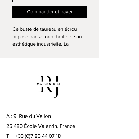
Commander et payer
Ce buste de taureau en écrou
impose par sa force brute et son
esthétique industrielle. La
puissance de l’animal est
sublimée par l’assemblage
minutieux de pièces métalliques,
donnant naissance à une œuvre
au caractère affirmé et
contemporain. Les volumes
massifs du taureau, la tension des
muscles et l’expression
déterminée de la tête traduisent
A : 9, Rue du Vallon
l’énergie, la résistance et la
25 480 École Valentin, France
puissance symbolique de l’animal.
Entre art et matière, cette
T :
+33 (0)7 86 44 07 18