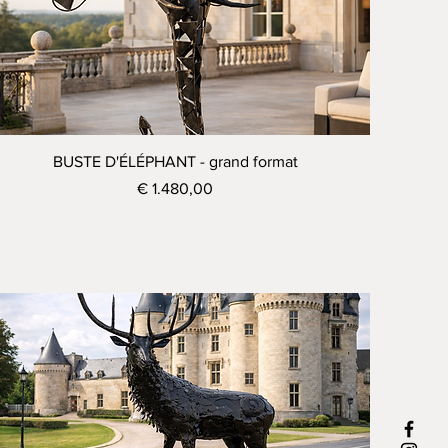
Visualização rápida
BUSTE D'ÉLÉPHANT - grand format
Preço
€ 1.480,00