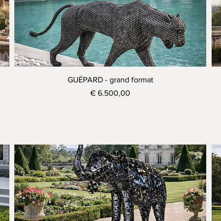
Visualização rápida
GUÉPARD - grand format
Preço
€ 6.500,00