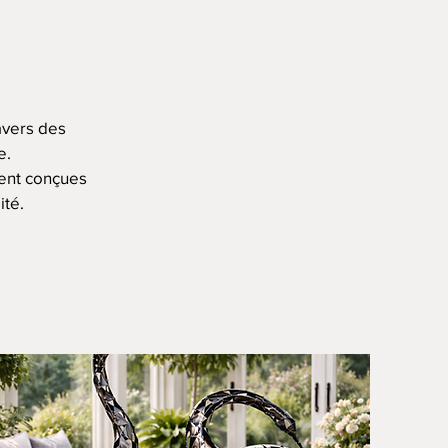
avers des
e.
ment conçues
ité.