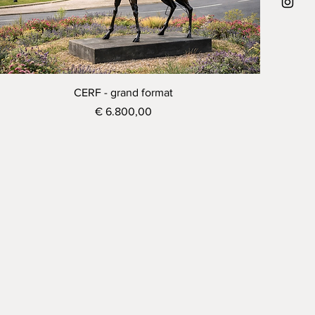
Visualização rápida
CERF - grand format
Preço
€ 6.800,00