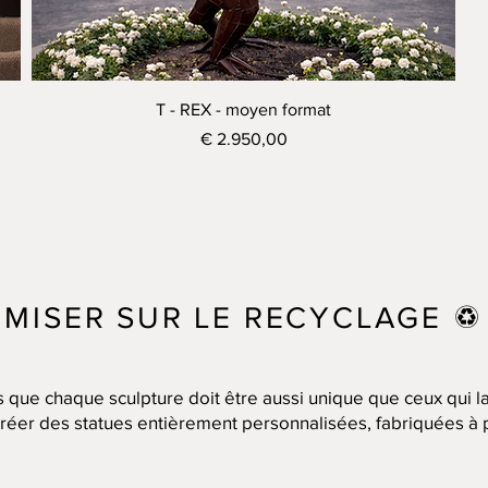
Visualização rápida
T - REX - moyen format
Preço
€ 2.950,00
MISER SUR LE RECYCLAGE ♽
e chaque sculpture doit être aussi unique que ceux qui l
créer des statues entièrement personnalisées, fabriquées à part