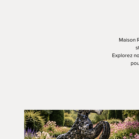
Maison R
s
Explorez no
pou