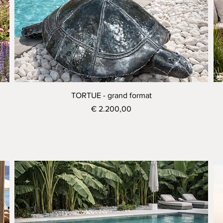
Visualização rápida
TORTUE - grand format
Preço
€ 2.200,00