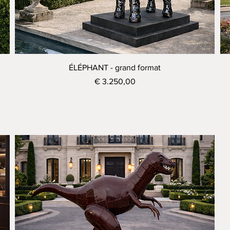
Visualização rápida
ÉLÉPHANT - grand format
Preço
€ 3.250,00