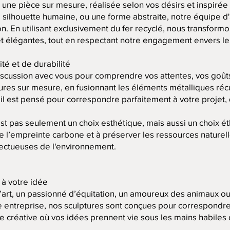
ne pièce sur mesure, réalisée selon vos désirs et inspirée
e silhouette humaine, ou une forme abstraite, notre équipe 
ion. En utilisant exclusivement du fer recyclé, nous transform
et élégantes, tout en respectant notre engagement envers le
té et de durabilité
cussion avec vous pour comprendre vos attentes, vos goûts 
ures sur mesure, en fusionnant les éléments métalliques r
il est pensé pour correspondre parfaitement à votre projet, 
est pas seulement un choix esthétique, mais aussi un choix ét
e l’empreinte carbone et à préserver les ressources naturelle
pectueuses de l'environnement.
 à votre idée
’art, un passionné d’équitation, un amoureux des animaux o
re entreprise, nos sculptures sont conçues pour correspondre
réative où vos idées prennent vie sous les mains habiles d