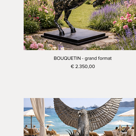
Visualização rápida
BOUQUETIN - grand format
Preço
€ 2.350,00