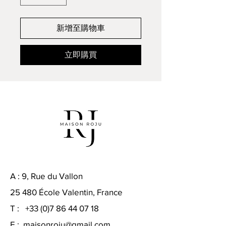
新增至購物車
立即購買
A : 9, Rue du Vallon
25 480 École Valentin, France
T :
+33 (0)7 86 44 07 18
E :
maisonroju@gmail.com