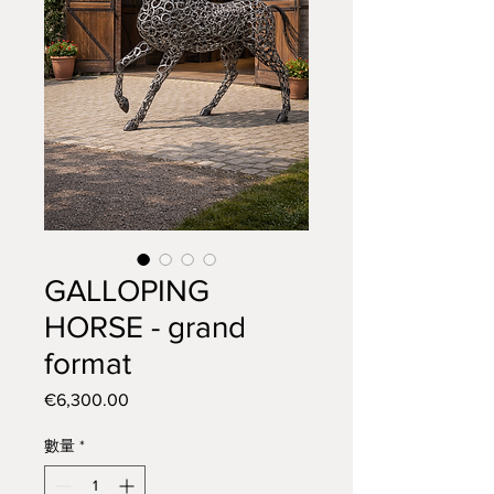
GALLOPING
HORSE - grand
format
€6,300.00
價
格
數量
*